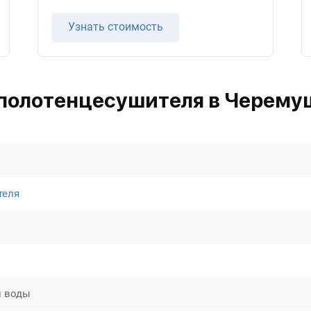
Узнать стоимость
полотенцесушителя в Черему
теля
й воды