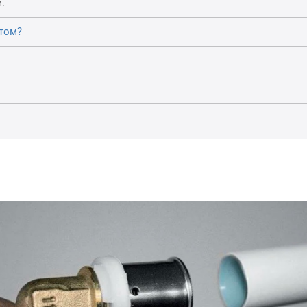
.
том?