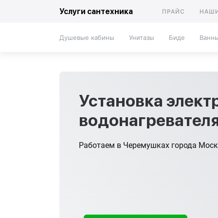
Услуги сантехника
ПРАЙС
НАШИ
Душевые кабины
Унитазы
Биде
Ванн
Установка элект
водонагревател
Работаем в Черемушках города Моск