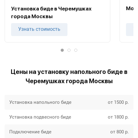
Мон
Установка биде в Черемушках
города Москвы
Узнать стоимость
У
Цены на установку напольного биде в
Черемушках города Москвы
Установка напольного биде
от 1500 р.
Установка подвесного биде
от 1800 р.
Подключение биде
от 800 р.