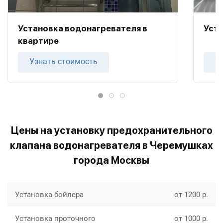
Установка водонагревателя в
Уста
квартире
Узнать стоимость
У
Цены на установку предохранительного
клапана водонагревателя в Черемушках
города Москвы
Установка бойлера
от 1200 р.
Установка проточного
от 1000 р.