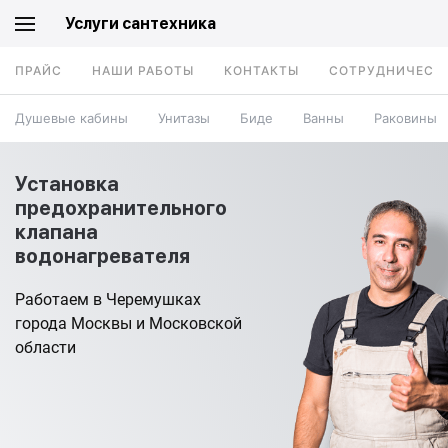
Услуги сантехника
ПРАЙС
НАШИ РАБОТЫ
КОНТАКТЫ
СОТРУДНИЧЕСТ
Душевые кабины
Унитазы
Биде
Ванны
Раковины
Установка
предохранительного
клапана
водонагревателя
Работаем в Черемушках
города Москвы и Московской
области